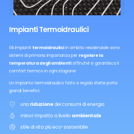
Impianti Termoidraulici
Gli impianti
termoidraulici
in ambito residenziale sono
sistemi di primaria importanza per
regolare la
temperatura degli ambienti
affinché si garantisca il
comfort termico in ogni stagione
Un impianto termoidraulico fatto a regola d’arte porta
grandi benefici:
una
riduzione
dei consumi di energia
minor impatto a livello
ambientale
stile di vita più eco-sostenibile